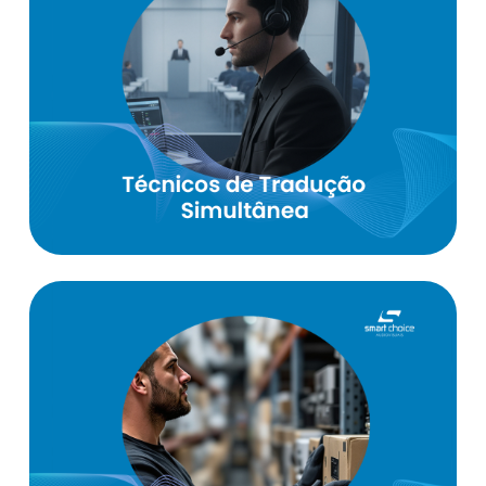
Operar com:
Bosch Dicentis Conference
Microphones
Bosch Dicentis Sistema
Cabines de Tradução
Organização:
Separação por
Identificação clara;
categorias
Inspeção antes de
Inventário digital;
guardar