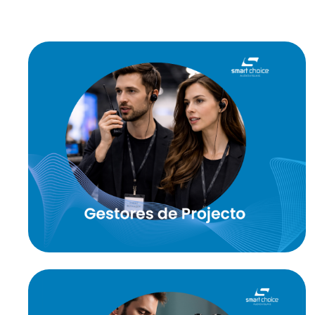
Competências de gestão de projeto
com conhecimento
técnico audiovisual do conceito à
execução.
Bilingue: Português=Inglês/Francês