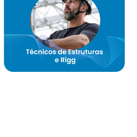
Operar com:
Prolight Truss
Motores Verlind
Suportes rígidos de PVC e K-Board.