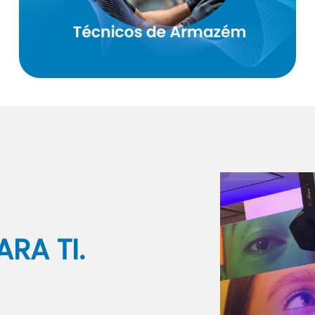
Área de carga
Armazém protegido;
organizada
RA TI.