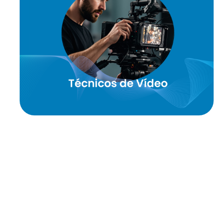
Operar com:
Resolume;
NovaStar; Analog Way;
Barco Servers:S3;E2 e E3 ;
Watchout;vMix ou similar