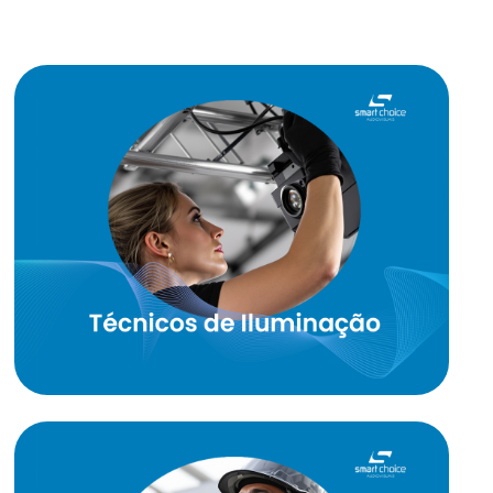
Operar com:
MA; Chamsys; Avolites
ROBE; Clay Paky; Arrie;
ETC; Robert Juliat; Martin