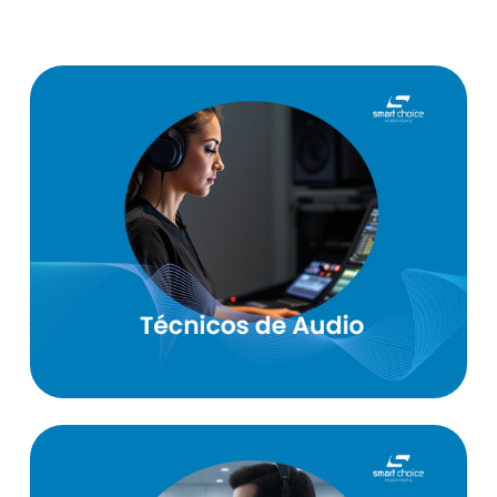
Operar com:
Yamaha; Soundcraft; Digico; Allen &
Heath
Nexo; JBL ; Meyer Sound
Shure; Sennheiser