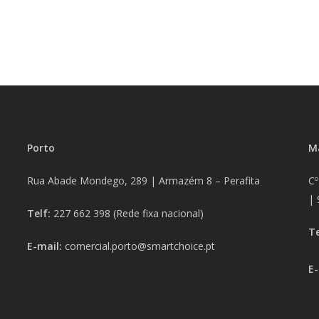
Porto
M
Rua Abade Mondego, 289 |
Armazém 8 – Perafita
Cº
|
Telf:
227 662 398
(Rede fixa nacional)
T
E-mail:
comercial.porto@smartchoice.pt
E-