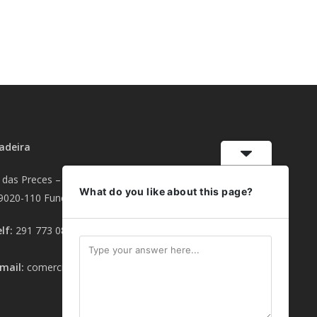
adeira
 das Preces – Armazéns Sta. Quitéria Fracção F
What do you like about this page?
9020-110 Funchal
elf:
291 773 088
(Rede fixa nacional)
mail:
comercial.madeira@smartchoice.pt