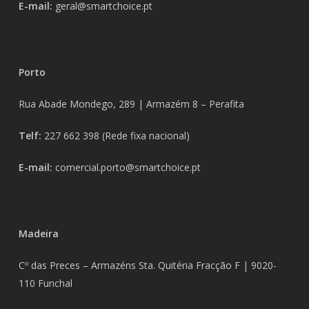
E-mail:
geral@smartchoice.pt
Porto
Rua Abade Mondego, 289 |
Armazém 8 – Perafita
Telf:
227 662 398
(Rede fixa nacional)
E-mail:
comercial.porto@smartchoice.pt
Madeira
Cº das Preces – Armazéns Sta. Quitéria Fracção F |
9020-
110 Funchal