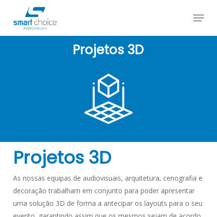
Skip
Menu
to
Close
main
Menu
content
Projetos 3D
Projetos 3D
As nossas equipas de audiovisuais, arquitetura, cenografia e
decoração trabalham em conjunto para poder apresentar
uma solução 3D de forma a antecipar os layouts para o seu
evento, garantindo assim que os mesmos sejam de acordo